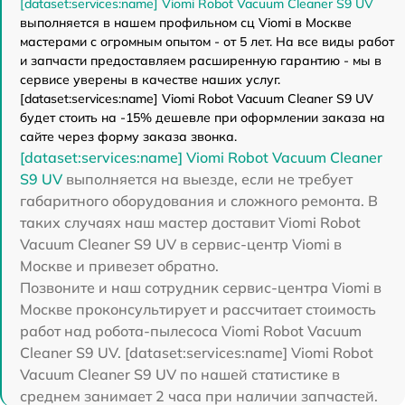
[dataset:services:name] Viomi Robot Vacuum Cleaner S9 UV
выполняется в нашем профильном сц Viomi в Москве
мастерами с огромным опытом - от 5 лет. На все виды работ
и запчасти предоставляем расширенную гарантию - мы в
сервисе уверены в качестве наших услуг.
[dataset:services:name] Viomi Robot Vacuum Cleaner S9 UV
будет стоить на -15% дешевле при оформлении заказа на
сайте через форму заказа звонка.
[dataset:services:name] Viomi Robot Vacuum Cleaner
S9 UV
выполняется на выезде, если не требует
габаритного оборудования и сложного ремонта. В
таких случаях наш мастер доставит Viomi Robot
Vacuum Cleaner S9 UV в сервис-центр Viomi в
Москве и привезет обратно.
Позвоните и наш сотрудник сервис-центра Viomi в
Москве проконсультирует и рассчитает стоимость
работ над робота-пылесоса Viomi Robot Vacuum
Cleaner S9 UV. [dataset:services:name] Viomi Robot
Vacuum Cleaner S9 UV по нашей статистике в
среднем занимает 2 часа при наличии запчастей.